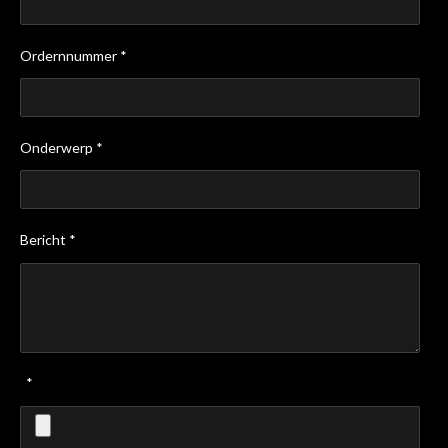
Ordernnummer *
Onderwerp *
Bericht *
*