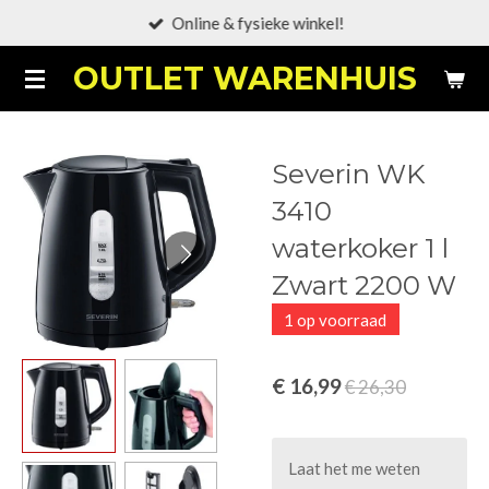
Online & fysieke winkel!
Ga
direct
OUTLET WARENHUIS
naar
de
hoofdinhoud
Severin WK
3410
waterkoker 1 l
Zwart 2200 W
1 op voorraad
€ 16,99
€ 26,30
Laat het me weten