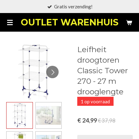
Gratis verzending!
Ga
direct
OUTLET WARENHUIS
naar
de
hoofdinhoud
Leifheit
droogtoren
Classic Tower
270 - 27 m
drooglengte
1 op voorraad
€ 24,99
€ 37,98