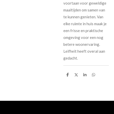
voortaan voor geweldige
maaltijden om samen van
te kunnen genieten. Van
elke ruimte in huis maak je
een frisse en praktische
omgeving voor een nog
betere woonervaring.
Leifheit heeft overal aan
gedacht.
D
D
S
D
e
e
h
e
l
e
a
l
e
l
r
e
n
e
n