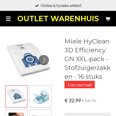
Online & fysieke winkel!
Ga
direct
OUTLET WARENHUIS
naar
de
hoofdinhoud
Miele HyClean
3D Efficiency
GN XXL-pack -
Stofzuigerzakk
en - 16 stuks
1 op voorraad
€ 32,99
€ 56,95