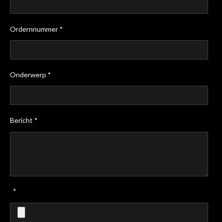
Ordernnummer *
Onderwerp *
Bericht *
*