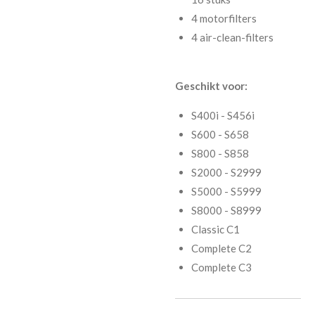
4 motorfilters
4 air-clean-filters
Geschikt voor:
S400i - S456i
S600 - S658
S800 - S858
S2000 - S2999
S5000 - S5999
S8000 - S8999
Classic C1
Complete C2
Complete C3