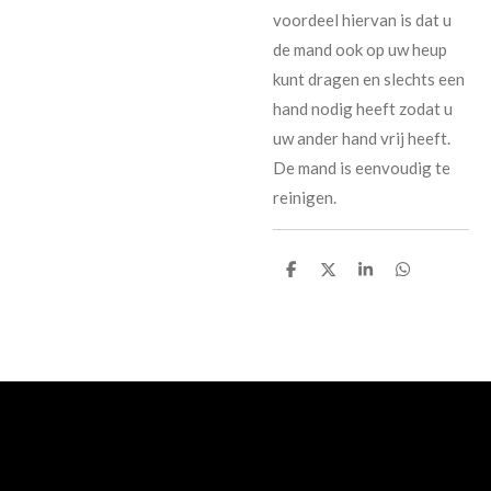
voordeel hiervan is dat u
de mand ook op uw heup
kunt dragen en slechts een
hand nodig heeft zodat u
uw ander hand vrij heeft.
De mand is eenvoudig te
reinigen.
D
D
S
D
e
e
h
e
l
e
a
l
e
l
r
e
n
e
n