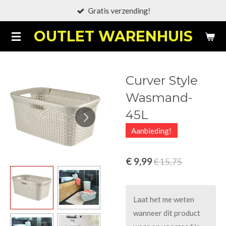
Gratis verzending!
Ga
direct
OUTLET WARENHUIS
naar
de
hoofdinhoud
Curver Style
Wasmand-
45L
Aanbieding!
€ 9,99
€ 15,75
Laat het me weten
wanneer dit product