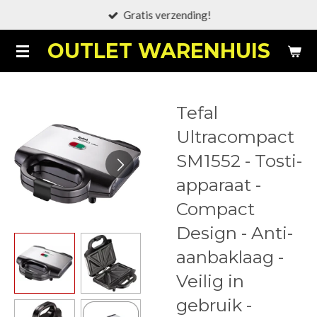
Gratis verzending!
Ga
direct
OUTLET WARENHUIS
naar
de
hoofdinhoud
Tefal
Ultracompact
SM1552 - Tosti-
apparaat -
Compact
Design - Anti-
aanbaklaag -
Veilig in
gebruik -