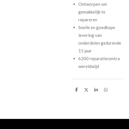
Ontworpen om
gemakkelijk te
repareren
Snelle en goedkope
levering van
onderdelen gedurende
15 jaar
6200 reparatiecentra
wereldwijd
D
D
S
D
e
e
h
e
l
e
a
l
e
l
r
e
n
e
n