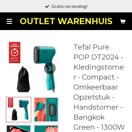
Gratis verzending!
Ga
direct
OUTLET WARENHUIS
naar
de
hoofdinhoud
Tefal Pure
POP DT2024 -
Kledingstome
r - Compact -
Omkeerbaar
Opzetstuk -
Handstomer -
Bangkok
Green - 1300W