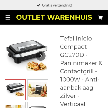
Gratis verzending!
Ga
direct
OUTLET WARENHUIS
naar
de
hoofdinhoud
Tefal Inicio
Compact
GC270D -
Paninimaker &
Contactgrill -
1000W - Anti-
aanbaklaag -
Zilver -
Verticaal